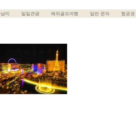
중남미
일일관광
해외골프여행
일반 문의
항공권