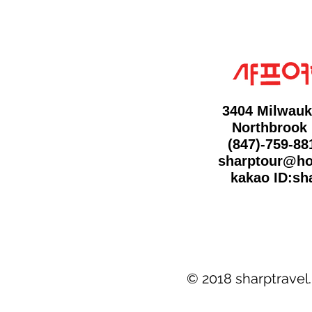
3404 Milwauk
Northbrook 
(847)-759-8
sharptour@ho
kakao ID:sh
© 2018 sharptravel.